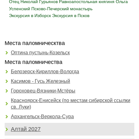
Отец Николай Гурьянов
Равноапостольная княгиня Ольга
Успенский Псково-Печерский монастырь
Экскурсия в Изборск
Экскурсия в Псков
Места паломническтва
Оптина пустынь-Козельск
Места паломничества
Белозерск-Кириллов-Вологда
Касимов - Гусь Железный
Гороховец-Вязники-Мстёры
Красноярск-Енисейск (по местам сибирской ссылки
св. Луки)
Архангельск-Веркола-Сура
Алтай 2027