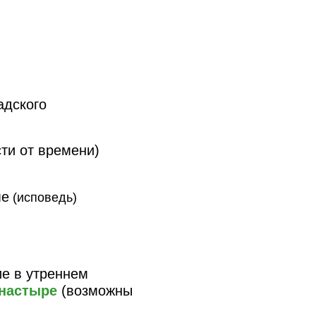
адского
ти от времени)
ме
(исповедь)
ие в утреннем
настыре
(возможны