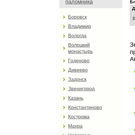
паломника
Б
Д
Боровск
3
Владимир
Вологда
З
Волоцкий
п
монастырь
А
Годеново
Дивеево
Задонск
Звенигород
Казань
Константиново
Кострома
Махра