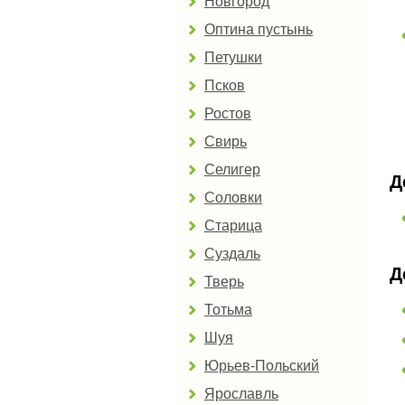
Новгород
Оптина пустынь
Петушки
Псков
Ростов
Свирь
Селигер
Д
Соловки
Старица
Суздаль
Д
Тверь
Тотьма
Шуя
Юрьев-Польский
Ярославль