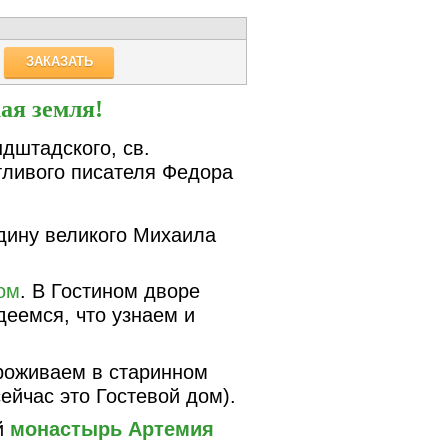
ЗАКАЗАТЬ
ая земля!
дштадского, св.
тливого писателя Федора
дину великого Михаила
ом
. В Гостином дворе
еемся, что узнаем и
оживаем в старинном
ейчас это Гостевой дом).
й
монастырь Артемия