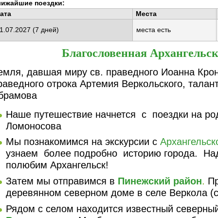
лижайшие поездки:
ата
Места
1.07.2027
(7 дней)
места есть
Благословенная Архангельск
емля, давшая миру св. праведного Иоанна Крон
раведного отрока Артемия Веркольского, талан
брамова
Наше путешествие начнется с поездки на ро
Ломоносова
Мы познакомимся на экскурсии с
Архангельск
узнаем более подробно историю города. Над
полюбим Архангельск!
Затем мы отправимся в
Пинежский район
.
Пр
деревянном северном доме в селе Веркола (с
Рядом с селом находится известный северны