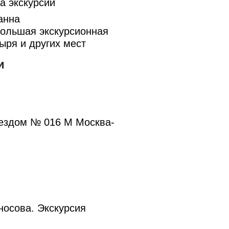
а экскурсии
анна
большая экскурсионная
ыря и других мест
и
оездом № 016 М Москва-
носова. Экскурсия