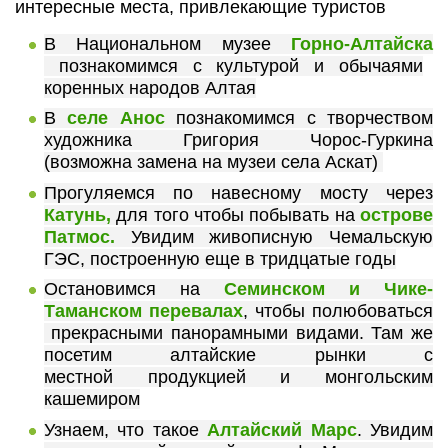
интересные места, привлекающие туристов
В Национальном музее
Горно-Алтайска
познакомимся с культурой и обычаями
коренных народов Алтая
В
селе Анос
познакомимся с творчеством
художника Григория Чорос-Гуркина
(возможна замена на музеи села Аскат)
Прогуляемся по навесному мосту через
Катунь,
для того чтобы побывать на
острове
Патмос.
У
видим живописную Чемальскую
ГЭС, построенную еще в тридцатые годы
Остановимся на
Семинском и Чике-
Таманском перевалах
, чтобы полюбоваться
прекрасными панорамными видами. Там же
посетим алтайские рынки с
местной продукцией и монгольским
кашемиром
Узнаем, что такое
Алтайский Марс
. Увидим