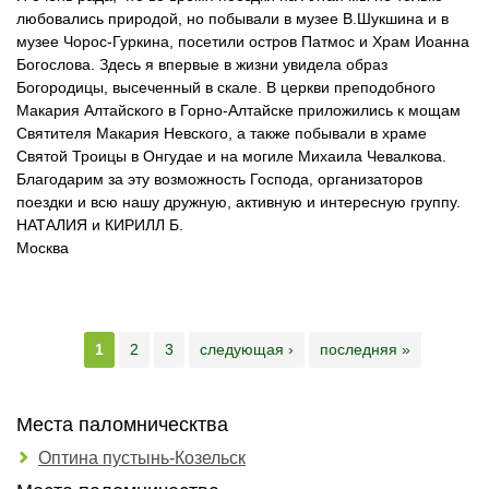
любовались природой, но побывали в музее В.Шукшина и в
музее Чорос-Гуркина, посетили остров Патмос и Храм Иоанна
Богослова. Здесь я впервые в жизни увидела образ
Богородицы, высеченный в скале. В церкви преподобного
Макария Алтайского в Горно-Алтайске приложились к мощам
Святителя Макария Невского, а также побывали в храме
Святой Троицы в Онгудае и на могиле Михаила Чевалкова.
Благодарим за эту возможность Господа, организаторов
поездки и всю нашу дружную, активную и интересную группу.
НАТАЛИЯ и КИРИЛЛ Б.
Москва
Страницы
1
2
3
следующая ›
последняя »
Места паломническтва
Оптина пустынь-Козельск