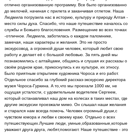
отлично организованную программу. Все было организованно
до мелочей, начиная с прилета и заканчивая отлетом. Наша
Людмила погрузила нас в историю, культуру и природу Алтая -
место силы духа. Спасибо, что наше путешествие началось со
службы и Божьего благословения. Размещение во всех точках
-отличное. Людмила, заботилась о каждом паломнике,
замечая, наши характеры и желания. Это не просто
экскурсовод, а огромной души человек, который любит свою
работу и делает её с большой любовью. За пять дней мы
познакомились с алтайцами, общаясь и слушая их рассказы о
своём родном крае, прикоснулись к их культуре, их этносу.
Было приятным открытием художника Чороса и его работ.
Отдельное спасибо за глубокий рассказ-экскурсию директора
музея Чороса-Гуркина. А то,что мы проехали 1000 км, не
ощущая усталости, с удовительным водителем Сергеем,
который останавливал наш дом на колесах в таких местах, где
другие экскурсии проезжали мимо. Он слышал наши желания
и старался нам всегда помочь. Человек огромный души,с
чувством юмора и любви к своему краю. Отдеьно о всех
путешествующих.Лучшие люди, умные,образованные,которые
уважают друга друга, любят,помогают. Наше путешествие - это