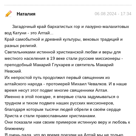
Наталия
06.08.2024 - 17:34
Загадочный край бархатистых гор и лазурно-малахитовых
вод Катуни - это Алтай...
Край самобытной и древней культуры, вековых традиций и
разных религий.
Светильниками истинной христианской любви и веры для
местного населения в 19 веке стали русские миссионеры -
преподобный Макарий Глухарев и святитель Макарий
Невский.
Их непростой путь продолжил первый священник из
алтайского народа - протоиерей Михаил Чевалков. И в наше
время несут этот подвиг многие священники Алтая.
Именно в этой поездке, я впервые стала задумываться о
трудном и тихом подвиге наших русских миссионеров,
благодаря которым тысячи людей обрели в своём сердце
Христа и стали православными христианами.
Они показали нам своим примером истинную веру и любовь к
ближнему.
Я очень рада, что во время поездки на Алтай мы не только