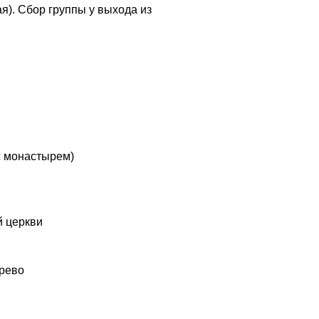
ая). Сбор группы у выхода из
с монастырем)
й церкви
арево