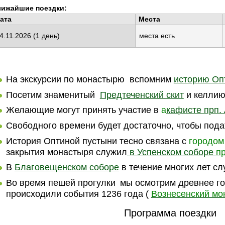
лижайшие поездки:
ата
Места
4.11.2026
(1 день)
места есть
На экскурсии по монастырю вспомним
историю Оп
Посетим знаменитый
Предтеченский скит
и келлию
Желающие могут принять участие в
а
кафисте прп.
Свободного времени будет достаточно, чтобы пода
История Оптиной пустыни тесно связана с
городом
закрытия монастыря служил
в Успенском соборе
пр
В
Благовещенском соборе
в течение многих лет с
Во время пешей прогулки
мы осмотрим д
ревнее го
происходили события 1236 года (
Вознесенский мо
Программа поездки