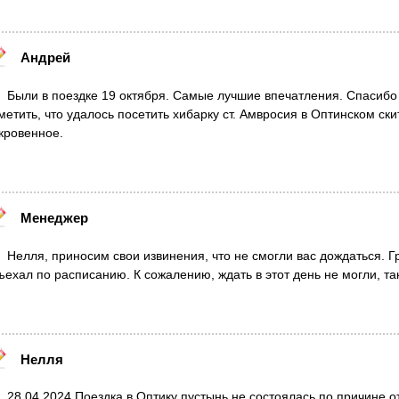
Андрей
Были в поездке 19 октября. Самые лучшие впечатления. Спасибо
метить, что удалось посетить хибарку ст. Амвросия в Оптинском ск
кровенное.
Менеджер
Нелля, приносим свои извинения, что не смогли вас дождаться. Г
ъехал по расписанию. К сожалению, ждать в этот день не могли, та
Нелля
28.04.2024 Поездка в Оптику пустынь не состоялась по причине от