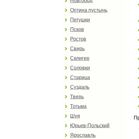
Новгород
Оптина пустынь
Петушки
Псков
Ростов
Свирь
Селигер
Соловки
Старица
Суздаль
Тверь
Тотьма
Шуя
Пр
Юрьев-Польский
Ярославль