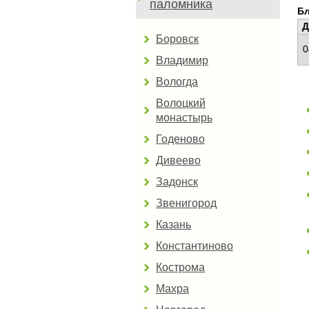
паломника
Б
Д
Боровск
0
Владимир
Вологда
Волоцкий
монастырь
Годеново
Дивеево
Задонск
Звенигород
Казань
Константиново
Кострома
Махра