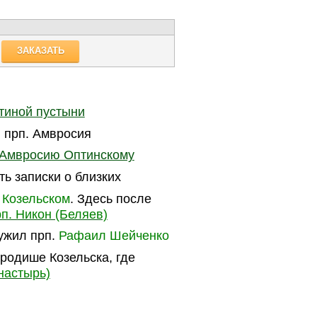
ЗАКАЗАТЬ
тиной пустыни
 прп. Амвросия
 Амвросию Оптинскому
ть записки о близких
 Козельском
. Здесь после
п. Никон (Беляев)
лужил прп.
Рафаил Шейченко
родише Козельска, где
настырь)