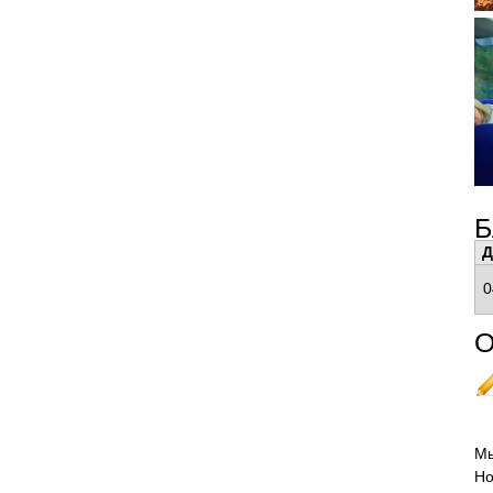
Б
Д
0
О
Мы
Но