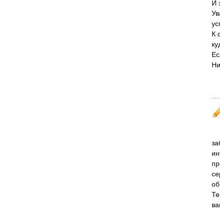
И 
Ув
ус
К 
ку
Ес
Ни
за
ин
пр
се
об
Те
ва