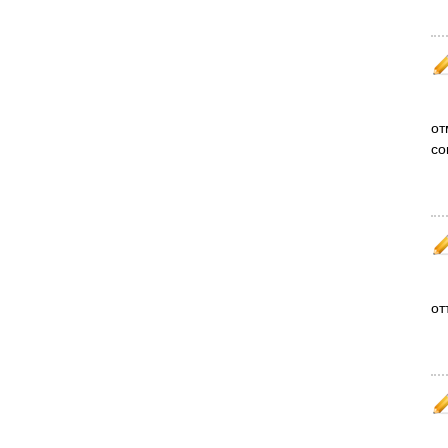
от
со
от