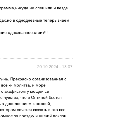
грамма,никуда не спешили и везде
дах,но в однодневные теперь знаем
ние однозначное:стоит!!!
20.10.2024 - 13:07
тынь. Прекрасно организованная с
 все -и молитва, и море
 с акафистом у мощей св
 чувство, что в Оптиной бьется
ь.а дополнением к нежной,
тором хочется сказать и это все
громное за поездку и низкий поклон