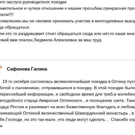
это заслуга руководителя поездки
ажительное и чуткое отношение к нашим просьбам,прекрасная про
пели!!!!
сожалению,мы не сможем принимать участие в многодневных выез
да обращаться.
ли кто то раздумывает стоит обращаться сюда или нет,то наше мне
зкий вам поклон,Людмила Алексеевна за ваш труд
Сафонова Галина
19 го октября состоялась великолепнейшая поездка в Оптину пус
ботой о паломниках, отправившихся в поездку. В этой поездке было
тереснейшей информации, и свободное время для треб,и молебен
еподобного старца Амвросия Оптинского , и посещение скита .Такое
рдце России и разливает на всех Божественную благодать и любов
нимающей Оптиной величественный Шамординский монастырь , в ко
бе,Господи, но это так мало ,что люди могут сделать.... Спасибо о
м