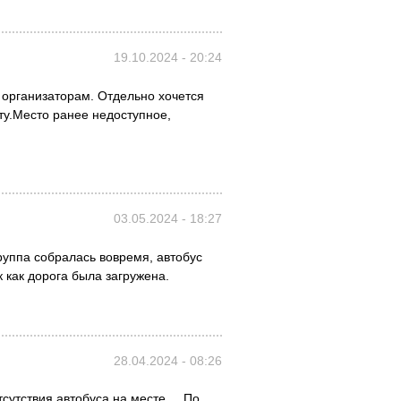
19.10.2024 - 20:24
 организаторам. Отдельно хочется
иту.Место ранее недоступное,
03.05.2024 - 18:27
руппа собралась вовремя, автобус
к как дорога была загружена.
28.04.2024 - 08:26
сутствия автобуса на месте ... По