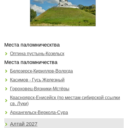
Места паломническтва
Оптина пустынь-Козельск
Места паломничества
Белозерск-Кириллов-Вологда
Касимов - Гусь Железный
Гороховец-Вязники-Мстёры
Красноярск-Енисейск (по местам сибирской ссылки
св. Луки)
Архангельск-Веркола-Сура
Алтай 2027