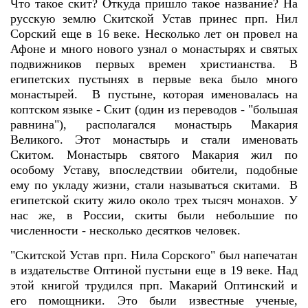
Что такое скит? Откуда пришло такое название? На
русскую землю Скитской Устав принес прп. Нил
Сорский еще в 16 веке. Несколько лет он провел на
Афоне и много нового узнал о монастырях и святых
подвижников первых времен христианства. В
египетских пустынях в первые века было много
монастырей. В пустыне, которая именовалась на
коптском языке - Скит (один из переводов - "большая
равнина"), располагался монастырь Макария
Великого. Этот монастырь и стали именовать
Скитом. Монастырь святого Макария жил по
особому Уставу, впоследствии обители, подобные
ему по укладу жизни, стали называться скитами. В
египетской скиту жило около трех тысяч монахов. У
нас же, в России, скиты были небольшие по
численности - несколько десятков человек.
"Скитской Устав прп. Нила Сорского" был напечатан
в издательстве Оптиной пустыни еще в 19 веке. Над
этой книгой трудился прп. Макарий Оптинский и
его помощники. Это были известные ученые,