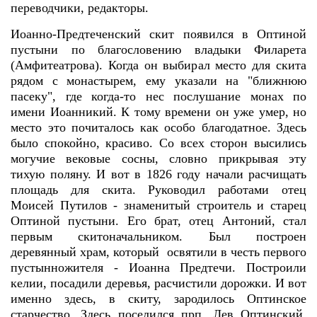
переводчики, редакторы.
Иоанно-Предтеченский скит появился в Оптиной
пустыни по благословению владыки Филарета
(Амфитеатрова). Когда он выбирал место для скита
рядом с монастырем, ему указали на "ближнюю
пасеку", где когда-то нес послушание монах по
имени Иоанникий. К тому времени он уже умер, но
место это почиталось как особо благодатное. Здесь
было спокойно, красиво. Со всех сторон высились
могучие вековые сосны, словно прикрывая эту
тихую поляну. И вот в 1826 году начали расчищать
площадь для скита. Руководил работами отец
Моисей Путилов - знаменитый строитель и старец
Оптиной пустыни. Его брат, отец Антоний, стал
первым скитоначальником. Был построен
деревянный храм, который освятили в честь первого
пустынножителя - Иоанна Предтечи. Построили
келии, посадили деревья, расчистили дорожки. И вот
именно здесь, в скиту, зародилось Оптинское
старчество. Здесь поселился прп. Лев Оптинский.