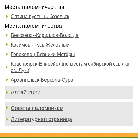
Места паломническтва
Оптина пустынь-Козельск
Места паломничества
Белозерск-Кириллов-Вологда
Касимов - Гусь Железный
Гороховец-Вязники-Мстёры
Красноярск-Енисейск (по местам сибирской ссылки
св. Луки)
Архангельск-Веркола-Сура
Алтай 2027
Советы паломникам
Литературная страница