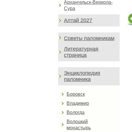
Архангельск-Веркола-
Сура
Алтай 2027
Советы паломникам
Литературная
страница
Энциклопедия
паломника
Боровск
Владимир
Вологда
Волоцкий
монастырь