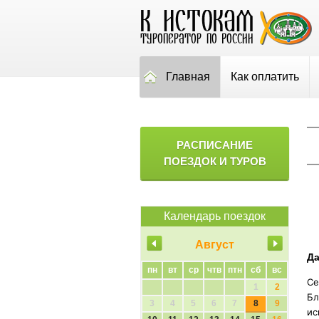
Главная
Как оплатить
РАСПИСАНИЕ
ПОЕЗДОК И ТУРОВ
Календарь поездок
Август
Да
пн
вт
ср
чтв
птн
сб
вс
Се
1
2
Бл
3
4
5
6
7
8
9
ис