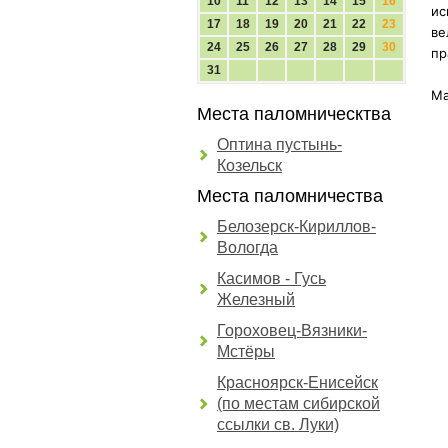
10
11
12
13
14
15
16
ис
17
18
19
20
21
22
23
ве
24
25
26
27
28
29
30
пр
31
Ма
Места паломническтва
Оптина пустынь-
Козельск
Места паломничества
Белозерск-Кириллов-
Вологда
Касимов - Гусь
Железный
Гороховец-Вязники-
Мстёры
Красноярск-Енисейск
(по местам сибирской
ссылки св. Луки)