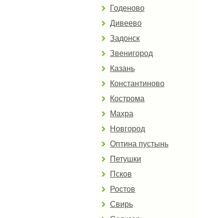
Годеново
Дивеево
Задонск
Звенигород
Казань
Константиново
Кострома
Махра
Новгород
Оптина пустынь
Петушки
Псков
Ростов
Свирь