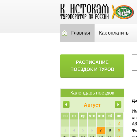
Главная
Как оплатить
РАСПИСАНИЕ
ПОЕЗДОК И ТУРОВ
Календарь поездок
Да
Август
Им
пн
вт
ср
чтв
птн
сб
вс
ст
1
2
Аб
Фе
3
4
5
6
7
8
9
жи