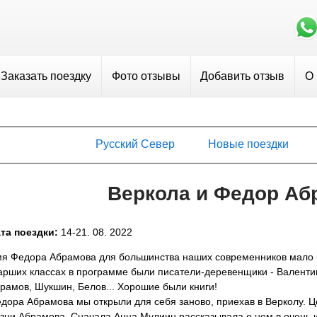
Заказать поездку
Фото отзывы
Добавить отзыв
О
Русский Север
Новые поездки
Веркола и Федор Аб
та поездки:
14-21. 08. 2022
я Федора Абрамова для большинства наших современников мало что 
арших классах в программе были писатели-деревенщики - Валенти
рамов, Шукшин, Белов... Хорошие были книги!
дора Абрамова мы открыли для себя заново, приехав в Верколу. 
зни Абрамова. Сначала Анна Мулиин рассказывала о нем в очень 