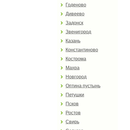
Годеново
Дивеево
Задонск
Звенигород
Казань
Константиново
Кострома
Махра
Новгород
Оптина пустынь
Петушки
Псков
Ростов
Свирь