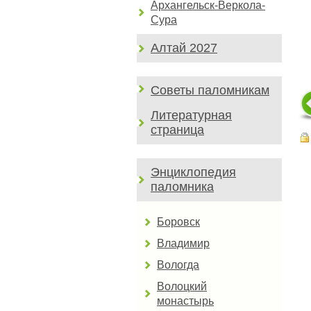
Архангельск-Веркола-
Сура
Алтай 2027
Советы паломникам
Литературная
страница
Энциклопедия
паломника
Боровск
Владимир
Вологда
Волоцкий
монастырь