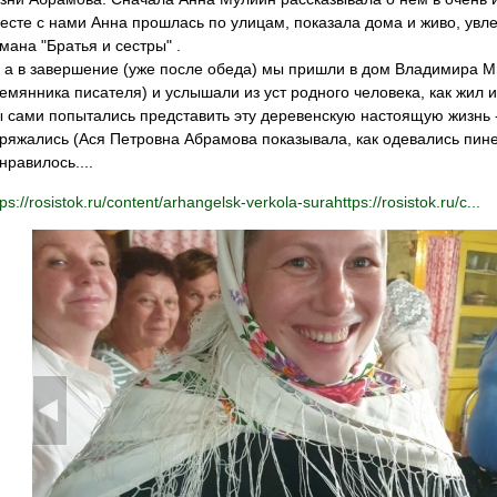
есте с нами Анна прошлась по улицам, показала дома и живо, увл
мана "Братья и сестры" .
 а в завершение (уже после обеда) мы пришли в дом Владимира 
емянника писателя) и услышали из уст родного человека, как жил 
 сами попытались представить эту деревенскую настоящую жизнь 
ряжались (Ася Петровна Абрамова показывала, как одевались пине
нравилось....
tps://rosistok.ru/content/arhangelsk-verkola-surahttps://rosistok.ru/c...