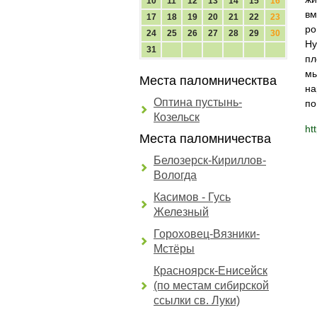
10
11
12
13
14
15
16
вм
17
18
19
20
21
22
23
ро
24
25
26
27
28
29
30
Ну
31
пл
мы
Места паломническтва
на
Оптина пустынь-
по
Козельск
ht
Места паломничества
Белозерск-Кириллов-
Вологда
Касимов - Гусь
Железный
Гороховец-Вязники-
Мстёры
Красноярск-Енисейск
(по местам сибирской
ссылки св. Луки)