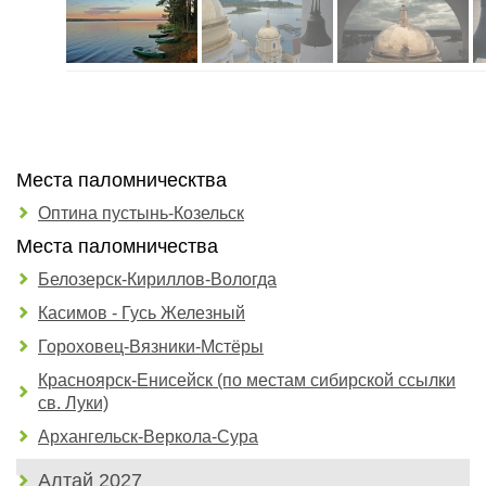
Места паломническтва
Оптина пустынь-Козельск
Места паломничества
Белозерск-Кириллов-Вологда
Касимов - Гусь Железный
Гороховец-Вязники-Мстёры
Красноярск-Енисейск (по местам сибирской ссылки
св. Луки)
Архангельск-Веркола-Сура
Алтай 2027