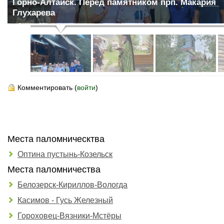
Горно-Алтайск. Перед памятником прп. Макария
Глухарева
Комментировать (
войти
)
Места паломническтва
Оптина пустынь-Козельск
Места паломничества
Белозерск-Кириллов-Вологда
Касимов - Гусь Железный
Гороховец-Вязники-Мстёры