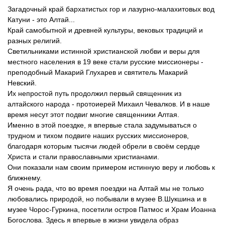
Загадочный край бархатистых гор и лазурно-малахитовых вод
Катуни - это Алтай...
Край самобытной и древней культуры, вековых традиций и
разных религий.
Светильниками истинной христианской любви и веры для
местного населения в 19 веке стали русские миссионеры -
преподобный Макарий Глухарев и святитель Макарий
Невский.
Их непростой путь продолжил первый священник из
алтайского народа - протоиерей Михаил Чевалков. И в наше
время несут этот подвиг многие священники Алтая.
Именно в этой поездке, я впервые стала задумываться о
трудном и тихом подвиге наших русских миссионеров,
благодаря которым тысячи людей обрели в своём сердце
Христа и стали православными христианами.
Они показали нам своим примером истинную веру и любовь к
ближнему.
Я очень рада, что во время поездки на Алтай мы не только
любовались природой, но побывали в музее В.Шукшина и в
музее Чорос-Гуркина, посетили остров Патмос и Храм Иоанна
Богослова. Здесь я впервые в жизни увидела образ