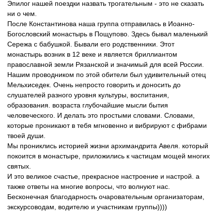
Эпилог нашей поездки назвать трогательным - это не сказать
ни о чем.
После Константинова наша группа отправилась в Иоанно-
Богословский монастырь в Пощупово. Здесь бывал маленький
Сережа с бабушкой. Бывали его родственники. Этот
монастырь возник в 12 веке и является бриллиантом
православной земли Рязанской и значимый для всей России.
Нашим проводником по этой обители был удивительный отец
Мельхиседек. Очень непросто говорить и доносить до
слушателей разного уровня культуры, воспитания,
образования. возраста глубочайшие мысли бытия
человеческого. И делать это простыми словами. Словами,
которые проникают в тебя мгновенно и вибрируют с фибрами
твоей души.
Мы прониклись историей жизни архимандрита Авеля. который
покоится в монастыре, приложились к частицам мощей многих
святых.
И это великое счастье, прекрасное настроение и настрой. а
также ответы на многие вопросы, что волнуют нас.
Бесконечная благодарность очаровательным организаторам,
экскурсоводам, водителю и участникам группы))))