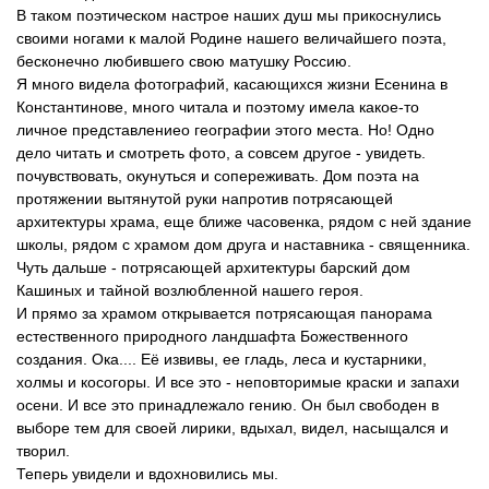
В таком поэтическом настрое наших душ мы прикоснулись
своими ногами к малой Родине нашего величайшего поэта,
бесконечно любившего свою матушку Россию.
Я много видела фотографий, касающихся жизни Есенина в
Константинове, много читала и поэтому имела какое-то
личное представлениео географии этого места. Но! Одно
дело читать и смотреть фото, а совсем другое - увидеть.
почувствовать, окунуться и сопереживать. Дом поэта на
протяжении вытянутой руки напротив потрясающей
архитектуры храма, еще ближе часовенка, рядом с ней здание
школы, рядом с храмом дом друга и наставника - священника.
Чуть дальше - потрясающей архитектуры барский дом
Кашиных и тайной возлюбленной нашего героя.
И прямо за храмом открывается потрясающая панорама
естественного природного ландшафта Божественного
создания. Ока.... Её извивы, ее гладь, леса и кустарники,
холмы и косогоры. И все это - неповторимые краски и запахи
осени. И все это принадлежало гению. Он был свободен в
выборе тем для своей лирики, вдыхал, видел, насыщался и
творил.
Теперь увидели и вдохновились мы.