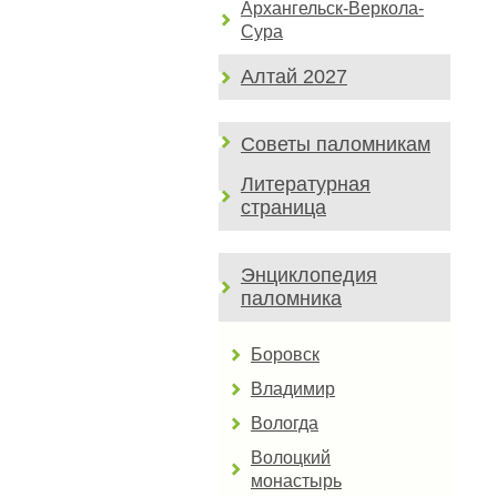
Архангельск-Веркола-
Сура
Алтай 2027
Советы паломникам
Литературная
страница
Энциклопедия
паломника
Боровск
Владимир
Вологда
Волоцкий
монастырь