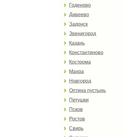
Годеново
Дивеево
Задонск
Звенигород
Казань
Константиново
Кострома
Махра
Новгород
Оптина пустынь
Петушки
Псков
Ростов
Свирь