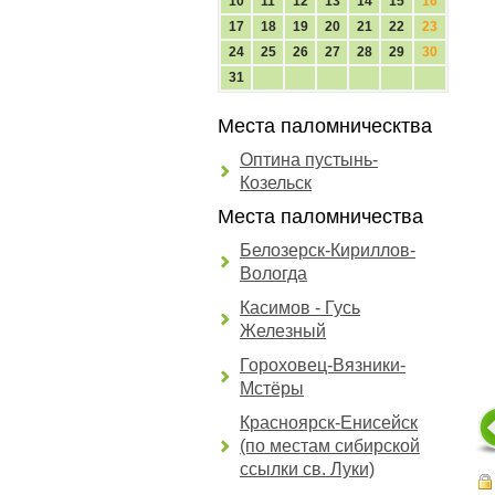
10
11
12
13
14
15
16
17
18
19
20
21
22
23
24
25
26
27
28
29
30
31
Места паломническтва
Оптина пустынь-
Козельск
Места паломничества
Белозерск-Кириллов-
Вологда
Касимов - Гусь
Железный
Гороховец-Вязники-
Мстёры
Красноярск-Енисейск
(по местам сибирской
ссылки св. Луки)