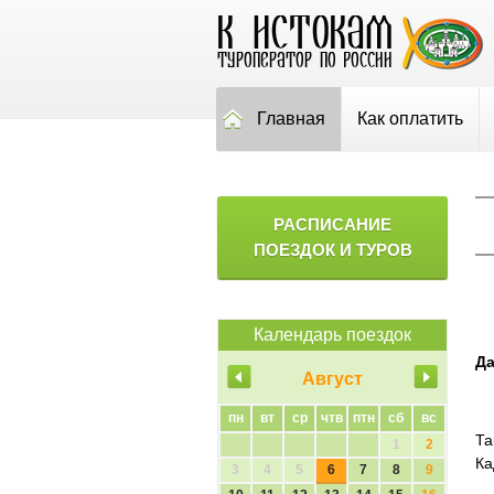
Главная
Как оплатить
РАСПИСАНИЕ
ПОЕЗДОК И ТУРОВ
Календарь поездок
Да
Август
пн
вт
ср
чтв
птн
сб
вс
Та
1
2
Ка
3
4
5
6
7
8
9