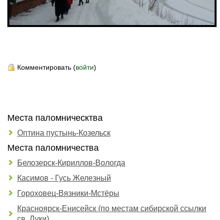
Комментировать (
войти
)
Места паломническтва
Оптина пустынь-Козельск
Места паломничества
Белозерск-Кириллов-Вологда
Касимов - Гусь Железный
Гороховец-Вязники-Мстёры
Красноярск-Енисейск (по местам сибирской ссылки
св. Луки)