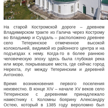
На старой Костромской дороге – древнем
Владимирском тракте из Галича через Кострому
во Владимир и Суздаль – расположено древнее
село Тетеринское отмеченное высокой
колокольней, видимой из районного центра и на
подъездах к нему. Когда-то в более раннюю
человеческую эпоху здесь была глубокая река
или море, покрывавшее места, где сейчас город
Нерехта, луг между Тетеринским и деревней
Антоново.
Время возникновения первого поселения
неизвестно. В конце XIV – начале XV веков село
Тетеринское с деревнями принадлежало
наместнику г. Коломны боярину Александру
Остею, который в 1385 году вероломно был