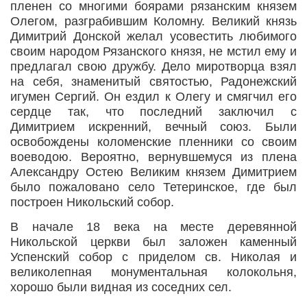
пленен со многими боярами рязанским князем
Олегом, разграбившим Коломну. Великий князь
Димитрий Донской желал усовестить любимого
своим народом Рязанского князя, не мстил ему и
предлагал свою дружбу. Дело миротворца взял
на себя, знаменитый святостью, Радонежский
игумен Сергий. Он ездил к Олегу и смягчил его
сердце так, что последний заключил с
Димитрием искренний, вечный союз. Были
освобождены коломенские пленники со своим
воеводою. Вероятно, вернувшемуся из плена
Александру Остею Великим князем Димитрием
было пожаловано село Тетеринское, где был
построен Никольский собор.
В начале 18 века на месте деревянной
Никольской церкви был заложен каменный
Успенский собор с приделом св. Николая
и
великолепная монументальная колокольня,
хорошо были видная из соседних сел.