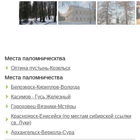
Места паломническтва
Оптина пустынь-Козельск
Места паломничества
Белозерск-Кириллов-Вологда
Касимов - Гусь Железный
Гороховец-Вязники-Мстёры
Красноярск-Енисейск (по местам сибирской ссылки
св. Луки)
Архангельск-Веркола-Сура