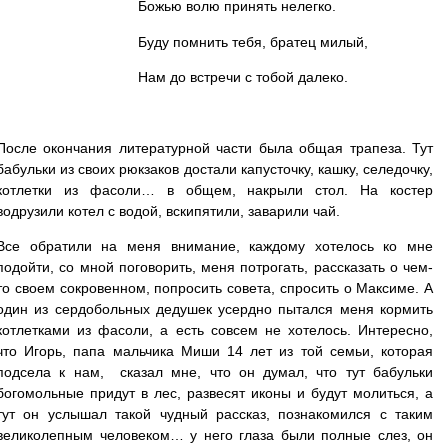
Божью волю принять нелегко.
Буду помнить тебя, братец милый,
Нам до встречи с тобой далеко.
После окончания литературной части была общая трапеза. Тут
бабульки из своих рюкзаков достали капусточку, кашку, селедочку,
котлетки из фасоли… в общем, накрыли стол. На костер
водрузили котел с водой, вскипятили, заварили чай.
Все обратили на меня внимание, каждому хотелось ко мне
подойти, со мной поговорить, меня потрогать, рассказать о чем-
то своем сокровенном, попросить совета, спросить о Максиме. А
один из сердобольных дедушек усердно пытался меня кормить
котлетками из фасоли, а есть совсем не хотелось. Интересно,
что Игорь, папа мальчика Миши 14 лет из той семьи, которая
подсела к нам, сказал мне, что он думал, что тут бабульки
богомольные придут в лес, развесят иконы и будут молиться, а
тут он услышал такой чудный рассказ, познакомился с таким
великолепным человеком… у него глаза были полные слез, он