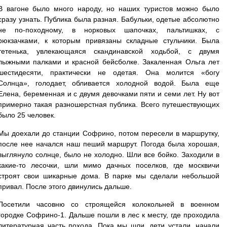
В вагоне было много народу, но наших туристов можно было
сразу узнать. Публика была разная. Бабульки, одетые абсолютно
не по-походному, в норковых шапочках, пальтишках, с
рюкзачками, к которым привязаны складные стульчики. Была
тетенька, увлекающаяся скандинавской ходьбой, с двумя
лыжными палками и красной бейсболке. Закаленная Ольга лет
шестидесяти, практически не одетая. Она молится «богу
Солнца», голодает, обливается холодной водой. Была еще
Елена, беременная и с двумя девочками пяти и семи лет. Ну вот
примерно такая разношерстная публика. Всего путешествующих
было 25 человек.
Мы доехали до станции Софрино, потом пересели в маршрутку,
после нее начался наш пеший маршрут. Погода была хорошая,
выглянуло солнце, было не холодно. Шли все бойко. Заходили в
какие-то лесочки, шли мимо дачных поселков, где москвичи
строят свои шикарные дома. В парке мы сделали небольшой
привал. После этого двинулись дальше.
Посетили часовню со строящейся колокольней в военном
городке Софрино-1. Дальше пошли в лес к месту, где проходила
литературная часть похода. Пока мы шли, дети устали, начали