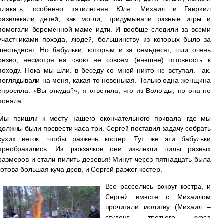
плакать, особенно пятилетняя Юля. Михаил и Гавриил
развлекали детей, как могли, придумывали разные игры и
помогали беременной маме идти. И вообще следили за всеми
участниками похода, людей, большинству из которых было за
шестьдесят. Но бабульки, которым и за семьдесят, шли очень
резво, несмотря на свою не совсем (внешне) готовность к
походу. Пока мы шли, в беседу со мной никто не вступал. Так,
поглядывали на меня, какая-то новенькая. Только одна женщина
спросила: «Вы откуда?», я ответила, что из Вологды, но она не
поняла.
Мы пришли к месту нашего окончательного привала, где мы
должны были провести часа три. Сергей поставил задачу собрать
сухих веток, чтобы разжечь костер. Тут же эти бабульки
преобразились. Из рюкзачков они извлекли пилы разных
размеров и стали пилить деревья! Минут через пятнадцать была
готова большая куча дров, и Сергей разжег костер.
В
се расселись вокруг костра, и
Сергей вместе с Михаилом
прочитали молитву (Михаил –
студент третьего курса