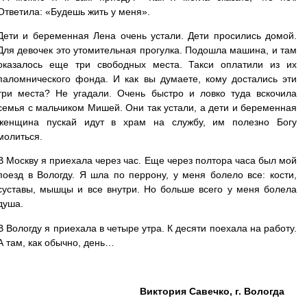
Ответила: «Будешь жить у меня».
Дети и беременная Лена очень устали. Дети просились домой.
Для девочек это утомительная прогулка. Подошла машина, и там
оказалось еще три свободных места. Такси оплатили из их
паломнического фонда. И как вы думаете, кому достались эти
три места? Не угадали. Очень быстро и ловко туда вскочила
семья с мальчиком Мишей. Они так устали, а дети и беременная
женщина пускай идут в храм на службу, им полезно Богу
молиться.
В Москву я приехала через час. Еще через полтора часа был мой
поезд в Вологду. Я шла по перрону, у меня болело все: кости,
суставы, мышцы и все внутри. Но больше всего у меня болела
душа.
В Вологду я приехала в четыре утра. К десяти поехала на работу.
А там, как обычно, день…
Виктория Савечко, г. Вологда