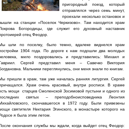
пригородный поезд, который
отправлялся через семь минут,
проехали несколько остановок и
вышли на станции «Поселок Черкизово». Там находится храм
Покрова Богородицы, где служит его духовный наставник
протоиерей отец Феодор.
Мы шли по поселку, было темно, вдалеке виднелся храм
постройки 1904 года. По дороге к нам подошли два молодых
человека, мило поздоровались и представились: Михаил и
Гавриил. Сергей представил меня – Савечко Виктория
Богдановна. Мальчики переглянулись, они меня знали по книгам.
Мы пришли в храм, там уже началась ранняя литургия. Сергей
причащался. Храм очень красивый, внутри росписи. В храме
есть мощи старцев Смоленской Зосимовой пустыни и одного из
последних святых – преподобноисповедника Леонтия
Михайловского, скончавшегося в 1972 году. Были привезены
мощи святителя Нектария Эгинского, в монастыре которого на
Родосе я была этим летом.
После окончания службы мы ждали, когда выйдет отец Феодор: