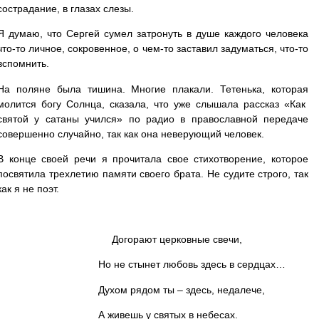
сострадание, в глазах слезы.
Я думаю, что Сергей сумел затронуть в душе каждого человека
что-то личное, сокровенное, о чем-то заставил задуматься, что-то
вспомнить.
На поляне была тишина. Многие плакали. Тетенька, которая
молится богу Солнца, сказала, что уже слышала рассказ «Как
святой у сатаны учился» по радио в православной передаче
совершенно случайно, так как она неверующий человек.
В конце своей речи я прочитала свое стихотворение, которое
посвятила трехлетию памяти своего брата. Не судите строго, так
как я не поэт.
Догорают церковные свечи,
Но не стынет любовь здесь в сердцах…
Духом рядом ты – здесь, недалече,
А живешь у святых в небесах.