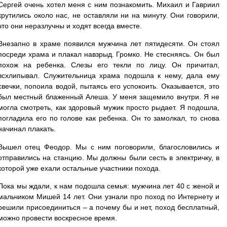
Сергей очень хотел меня с ним познакомить. Михаил и Гавриил
крутились около нас, не оставляли ни на минуту. Они говорили,
что они неразлучны и ходят всегда вместе.
Внезапно в храме появился мужчина лет пятидесяти. Он стоял
посреди храма и плакал навзрыд. Громко. Не стесняясь. Он был
похож на ребенка. Слезы его текли по лицу. Он причитал,
всхлипывал. Служительница храма подошла к нему, дала ему
свечки, попоила водой, пытаясь его успокоить. Оказывается, это
был местный блаженный Алеша. У меня защемило внутри. Я не
могла смотреть, как здоровый мужик просто рыдает. Я подошла,
погладила его по голове как ребенка. Он то замолкал, то снова
начинал плакать.
Вышел отец Феодор. Мы с ним поговорили, благословились и
отправились на станцию. Мы должны были сесть в электричку, в
которой уже ехали остальные участники похода.
Пока мы ждали, к нам подошла семья: мужчина лет 40 с женой и
мальчиком Мишей 14 лет. Они узнали про поход по Интернету и
решили присоединиться – а почему бы и нет, поход бесплатный,
можно провести воскресное время.