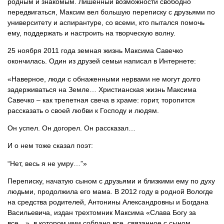
родным и знакомым. Лишенный возможности свободно
передвигаться, Максим вел большую переписку с друзьями по
университету и аспирантуре, со всеми, кто пытался помочь
ему, поддержать и настроить на творческую волну.
25 ноября 2011 года земная жизнь Максима Савечко
окончилась. Один из друзей семьи написал в Интернете:
«Наверное, люди с обнаженными нервами не могут долго
задерживаться на Земле… Христианская жизнь Максима
Савечко – как трепетная свеча в храме: горит, торопится
рассказать о своей любви к Господу и людям.
Он успел. Он догорел. Он рассказал…
И о нем тоже сказал поэт:
“Нет, весь я не умру…”»
Переписку, начатую сыном с друзьями и близкими ему по духу
людьми, продолжила его мама. В 2012 году в родной Вологде
на средства родителей, Антонины Александровны и Богдана
Васильевича, издан трехтомник Максима «Слава Богу за
все…», в котором ими собрано все, связанное с сыном.