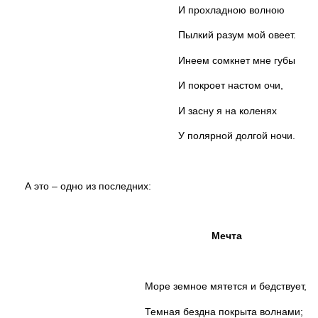
И прохладною волною
Пылкий разум мой овеет.
Инеем сомкнет мне губы
И покроет настом очи,
И засну я на коленях
У полярной долгой ночи.
А это – одно из последних:
Мечта
Море земное мятется и бедствует,
Темная бездна покрыта волнами;