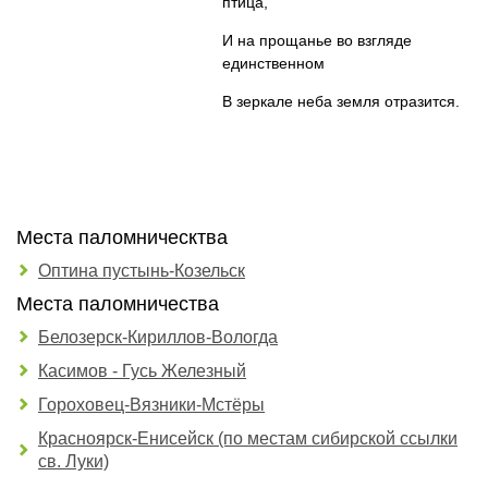
птица,
И на прощанье во взгляде
единственном
В зеркале неба земля отразится.
Места паломническтва
Оптина пустынь-Козельск
Места паломничества
Белозерск-Кириллов-Вологда
Касимов - Гусь Железный
Гороховец-Вязники-Мстёры
Красноярск-Енисейск (по местам сибирской ссылки
св. Луки)