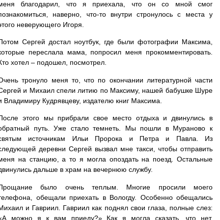
меня благодарил, что я приехала, что он со мной смог
познакомиться, наверно, что-то внутри стронулось с места у
этого неверующего Игоря.
Потом Сергей достал ноутбук, где были фотографии Максима,
которые переслала мама, попросил меня прокомментировать.
Кто хотел – подошел, посмотрел.
Очень тронуло меня то, что по окончании литературной части
Сергей и Михаил спели литию по Максиму, нашей бабушке Шуре
и Владимиру Кудрявцеву, издателю книг Максима.
После этого мы прибрали свое место отдыха и двинулись в
обратный путь. Уже стало темнеть. Мы пошли в Мураново к
святым источникам Ильи Пророка и Петра и Павла. Из
следующей деревни Сергей вызвал мне такси, чтобы отправить
меня на станцию, а то я могла опоздать на поезд. Остальные
двинулись дальше в храм на вечернюю службу.
Прощание было очень теплым. Многие просили моего
телефона, обещали приехать в Вологду. Особенно обещались
Михаил и Гавриил. Гавриил как поднял свои глаза, полные слез:
«А можно я к вам приеду?» Как я могла сказать, что нет.