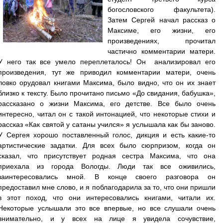
богословского факультета).
Затем Сергей начал рассказ о
Максиме, его жизни, его
произведениях, прочитал
частично комментарии матери.
У него так все умело переплеталось! Он анализировал его
произведения, тут же приводил комментарии матери, очень
ловко орудовал книгами Максима, было видно, что он их знает
близко к тексту. Было прочитано письмо «До свидания, бабушка»,
рассказано о жизни Максима, его детстве. Все было очень
интересно, читал он с такой интонацией, что некоторые стихи и
рассказ «Как святой у сатаны учился» я услышала как бы заново.
У Сергея хорошо поставленный голос, дикция и есть какие-то
артистические задатки. Для всех было сюрпризом, когда он
сказал, что присутствует родная сестра Максима, что она
приехала из города Вологды. Люди так все оживились,
заинтересовались мной. В конце своего разговора он
предоставил мне слово, и я поблагодарила за то, что они пришли
в этот поход, что они интересовались книгами, читали их.
Некоторые услышали это все впервые, но все слушали очень
внимательно, и у всех на лице я увидела сочувствие,