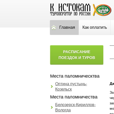
Главная
Как оплатить
РАСПИСАНИЕ
ПОЕЗДОК И ТУРОВ
Места паломническтва
Да
Оптина пустынь-
Козельск
За
Места паломничества
че
за
Белозерск-Кириллов-
мо
Вологда
пе