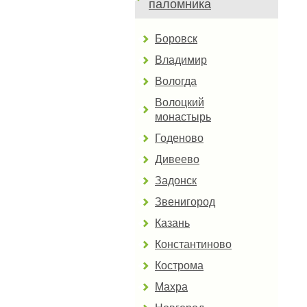
паломника
Боровск
Владимир
Вологда
Волоцкий
монастырь
Годеново
Дивеево
Задонск
Звенигород
Казань
Константиново
Кострома
Махра