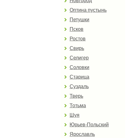
Новгород
Оптина пустынь
Петушки
Псков
Ростов
Свирь
Селигер
Соловки
Старица
Суздаль
Тверь
Тотьма
Шуя
Юрьев-Польский
Ярославль