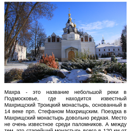
Махра - это название небольшой реки в
Подмосковье, где находится известный
Махрищский Троицкий монастырь, основанный в
14 веке прп. Стефаном Махрищским. Поездка в
Махрищский монастырь довольно редкая. Место
не очень известное среди паломников. А между
тем, это старейший монастырь всего в 120 км от