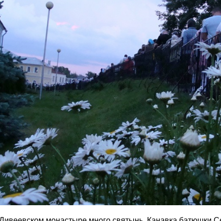
Дивеевском монастыре много святынь. Канавка батюшки С