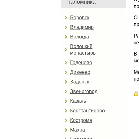
паломника
по
Боровск
О 
пр
Владимир
Ра
Вологда
че
Волоцкий
монастырь
В 
мо
Годеново
Мы
Дивеево
по
Задонск
Звенигород
Казань
Константиново
Кострома
Махра