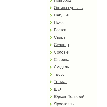
Новгород
Оптина пустынь
Петушки
Псков
Ростов
Свирь
Селигер
Соловки
Старица
Суздаль
Тверь
Тотьма
Шуя
Юрьев-Польский
Ярославль