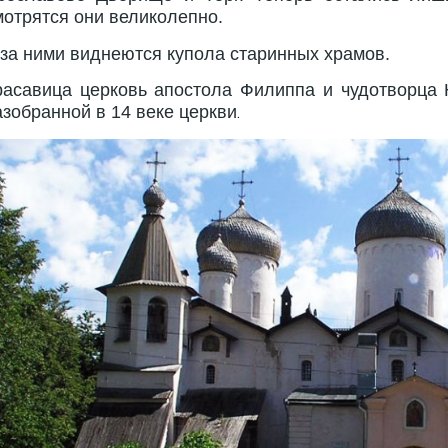
мотрятся они великолепно.
 за ними виднеются купола старинных храмов.
расавица церковь апостола Филиппа и чудотворца 
азобранной в 14 веке церкви
.