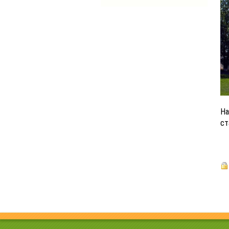
На
ст