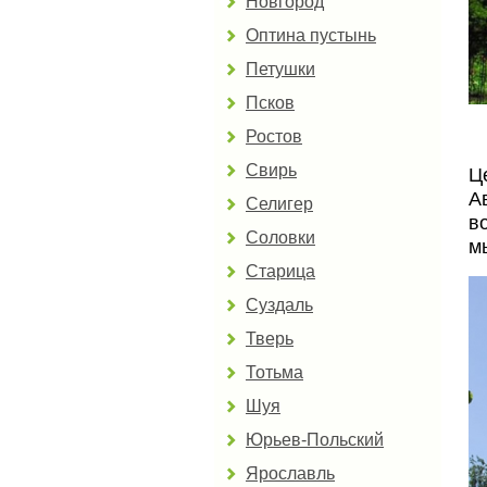
Новгород
Оптина пустынь
Петушки
Псков
Ростов
Свирь
Ц
А
Селигер
в
Соловки
м
Старица
Суздаль
Тверь
Тотьма
Шуя
Юрьев-Польский
Ярославль