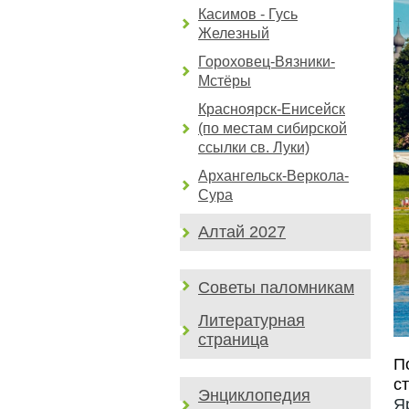
Касимов - Гусь
Железный
Гороховец-Вязники-
Мстёры
Красноярск-Енисейск
(по местам сибирской
ссылки св. Луки)
Архангельск-Веркола-
Сура
Алтай 2027
Советы паломникам
Литературная
страница
П
с
Энциклопедия
Я