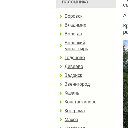
паломника
с
А
Боровск
Владимир
К
р
Вологда
Волоцкий
монастырь
Годеново
Дивеево
Задонск
Звенигород
Казань
Константиново
Кострома
Махра