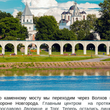
о каменному мосту мы переходим через Волхов 
тороне Новгорода.
Главным центром на протя
рославово Дворище и Торг. Теперь остались лиш