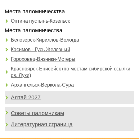
Места паломническтва
Оптина пустынь-Козельск
Места паломничества
Белозерск-Кириллов-Вологда
Касимов - Гусь Железный
Гороховец-Вязники-Мстёры
Красноярск-Енисейск (по местам сибирской ссылки
св. Луки)
Архангельск-Веркола-Сура
Алтай 2027
Советы паломникам
Литературная страница